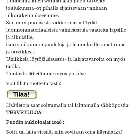
Tunnelmallinen wanhanajan puoti on tehty
joulukuussa-07 pihalla sijaitsevaan vanhaan
ulkorakennukseemme.
Sen monipuolisesta valikoimasta löydät
luonnonmateriaaleista valmistettuja vaatteita lapsille
ja aikuisille,
ison valikoiman puuleluja ja lemmikeille omat ruoat
ja tarvikkeet.
Uniikkeja löytöjä,sisustus- ja lahjatavaroita on myös
täällä.
Tuotteita lähetämme myös postitse.
Voit tilata tuotteita tästä:
Lisätietoja saat soittamalla tai laittamalla sähköpostia.
TERVETULOA!
Puodin aukioloajat 2026 :
Soita tai laita viestiä, niin sovitaan oma käyntiaika!