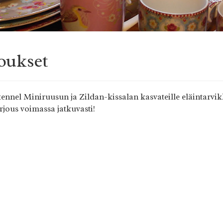
1
oukset
kennel Miniruusun ja Zildan-kissalan kasvateille eläintarvik
rjous voimassa jatkuvasti!