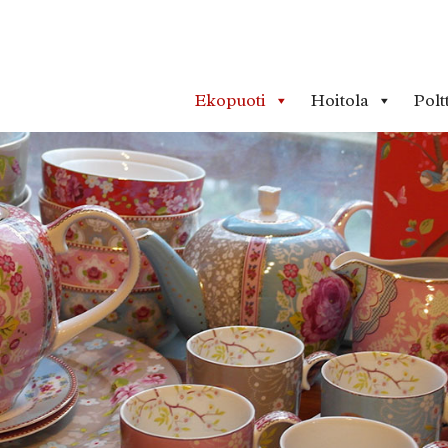
Ekopuoti
Hoitola
Polt