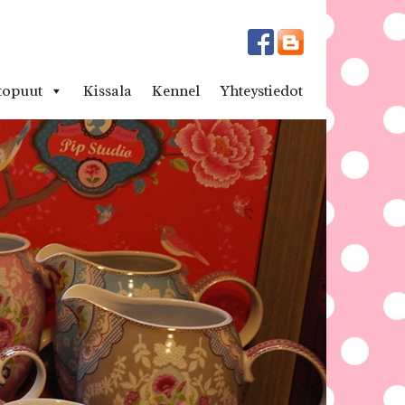
topuut
Kissala
Kennel
Yhteystiedot