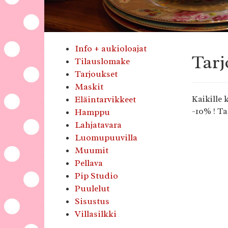
Info + aukioloajat
Tarj
Tilauslomake
Tarjoukset
Maskit
Eläintarvikkeet
Kaikille 
-10% ! Ta
Hamppu
Lahjatavara
Luomupuuvilla
Muumit
Pellava
Pip Studio
Puulelut
Sisustus
Villasilkki